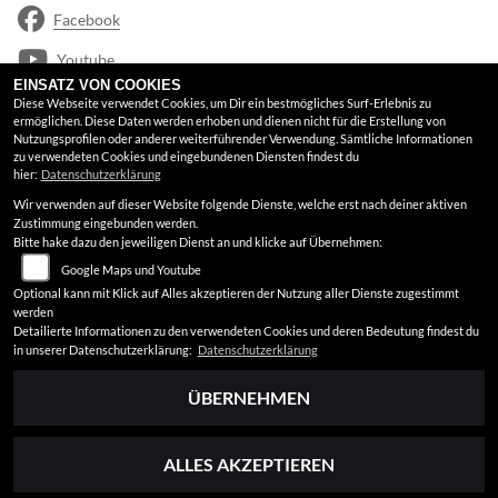
Facebook
Youtube
EINSATZ VON COOKIES
Google Maps
Diese Webseite verwendet Cookies, um Dir ein bestmögliches Surf-Erlebnis zu
ermöglichen. Diese Daten werden erhoben und dienen nicht für die Erstellung von
Nutzungsprofilen oder anderer weiterführender Verwendung. Sämtliche Informationen
RECHTLICHES
zu verwendeten Cookies und eingebundenen Diensten findest du
hier:
Datenschutzerklärung
Wir verwenden auf dieser Website folgende Dienste, welche erst nach deiner aktiven
AGB
Zustimmung eingebunden werden.
Bitte hake dazu den jeweiligen Dienst an und klicke auf Übernehmen:
Impressum
Google Maps und Youtube
Datenschutz
Optional kann mit Klick auf Alles akzeptieren der Nutzung aller Dienste zugestimmt
werden
Disclaimer
Detailierte Informationen zu den verwendeten Cookies und deren Bedeutung findest du
in unserer Datenschutzerklärung:
Datenschutzerklärung
Barrierefreiheit
ÜBERNEHMEN
ALLES AKZEPTIEREN