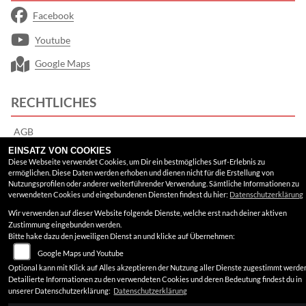
Facebook
Youtube
Google Maps
RECHTLICHES
AGB
EINSATZ VON COOKIES
Impressum
Diese Webseite verwendet Cookies, um Dir ein bestmögliches Surf-Erlebnis zu
ermöglichen. Diese Daten werden erhoben und dienen nicht für die Erstellung von
Datenschutz
Nutzungsprofilen oder anderer weiterführender Verwendung. Sämtliche Informationen zu
verwendeten Cookies und eingebundenen Diensten findest du hier:
Datenschutzerklärung
Disclaimer
Wir verwenden auf dieser Website folgende Dienste, welche erst nach deiner aktiven
Zustimmung eingebunden werden.
Barrierefreiheit
Bitte hake dazu den jeweiligen Dienst an und klicke auf Übernehmen:
Google Maps und Youtube
Optional kann mit Klick auf Alles akzeptieren der Nutzung aller Dienste zugestimmt werde
Detailierte Informationen zu den verwendeten Cookies und deren Bedeutung findest du in
unserer Datenschutzerklärung:
Datenschutzerklärung