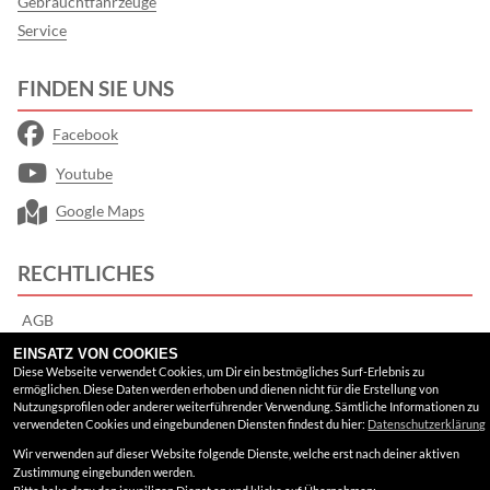
Gebrauchtfahrzeuge
Service
FINDEN SIE UNS
Facebook
Youtube
Google Maps
RECHTLICHES
AGB
EINSATZ VON COOKIES
Impressum
Diese Webseite verwendet Cookies, um Dir ein bestmögliches Surf-Erlebnis zu
ermöglichen. Diese Daten werden erhoben und dienen nicht für die Erstellung von
Datenschutz
Nutzungsprofilen oder anderer weiterführender Verwendung. Sämtliche Informationen zu
verwendeten Cookies und eingebundenen Diensten findest du hier:
Datenschutzerklärung
Disclaimer
Wir verwenden auf dieser Website folgende Dienste, welche erst nach deiner aktiven
Zustimmung eingebunden werden.
Barrierefreiheit