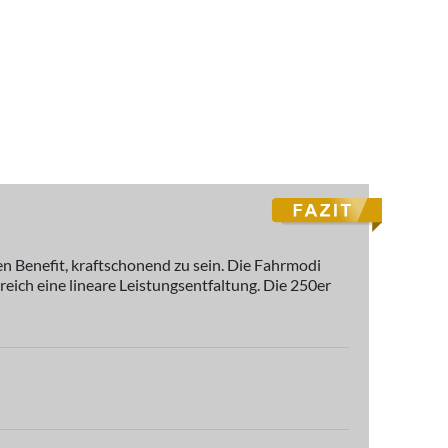
en Benefit, kraftschonend zu sein. Die Fahrmodi
eich eine lineare Leistungsentfaltung. Die 250er