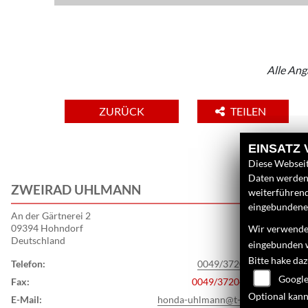
Alle Ang
ZURÜCK
TEILEN
EINSATZ
Diese Webseit
Daten werden 
ZWEIRAD UHLMANN
L
weiterführen
eingebundenen
An der Gärtnerei 2
U
09394 Hohndorf
Wir verwenden
N
Deutschland
eingebunden 
G
Bitte hake da
Telefon:
0049/37204 - 2707
S
Google
Fax:
0049/37204 - 89732
Optional kann
E-Mail:
honda-uhlmann@t-online.de