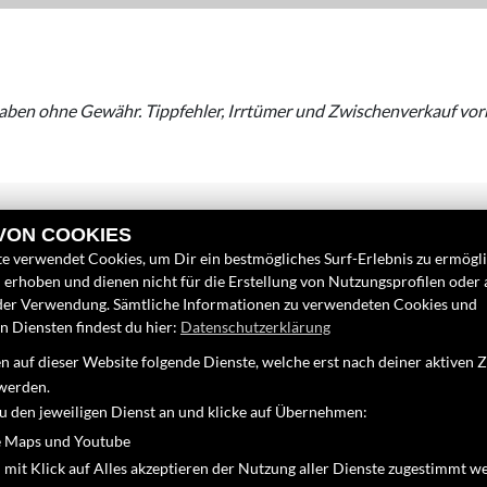
aben ohne Gewähr. Tippfehler, Irrtümer und Zwischenverkauf vor
 VON COOKIES
e verwendet Cookies, um Dir ein bestmögliches Surf-Erlebnis zu ermögl
erhoben und dienen nicht für die Erstellung von Nutzungsprofilen oder
INKS
FINDEN SIE UN
der Verwendung. Sämtliche Informationen zu verwendeten Cookies und
 Diensten findest du hier:
Datenschutzerklärung
nternehmen
Facebook
 auf dieser Website folgende Dienste, welche erst nach deiner aktiven
eufahrzeuge
Youtube
werden.
ebrauchtfahrzeuge
zu den jeweiligen Dienst an und klicke auf Übernehmen:
Google Maps
ervice
 Maps und Youtube
 mit Klick auf Alles akzeptieren der Nutzung aller Dienste zugestimmt w