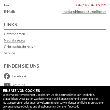
Fax:
0049/37204 - 89732
E-Mail:
honda-uhlmann@t-online.de
LINKS
Unternehmen
Neufahrzeuge
Gebrauchtfahrzeuge
Service
FINDEN SIE UNS
Facebook
Youtube
EINSATZ VON COOKIES
Google Maps
Diese Webseite verwendet Cookies, um Dir ein bestmögliches Surf-Erlebnis zu
ermöglichen. Diese Daten werden erhoben und dienen nicht für die Erstellung von
Nutzungsprofilen oder anderer weiterführender Verwendung. Sämtliche Informationen
RECHTLICHES
zu verwendeten Cookies und eingebundenen Diensten findest du