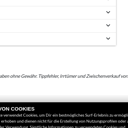
aben ohne Gewähr. Tippfehler, Irrtümer und Zwischenverkauf vor
 VON COOKIES
e verwendet Cookies, um Dir ein bestmögliches Surf-Erlebnis zu ermögl
erhoben und dienen nicht für die Erstellung von Nutzungsprofilen oder
INKS
FINDEN SIE UN
der Verwendung. Sämtliche Informationen zu verwendeten Cookies und