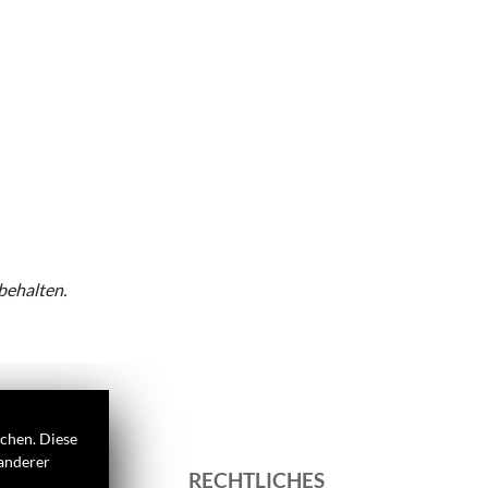
behalten.
ichen. Diese
 anderer
S
RECHTLICHES