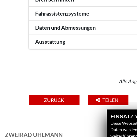
Fahrassistenzsysteme
Daten und Abmessungen
Ausstattung
Alle Ang
ZURÜCK
TEILEN
EINSATZ
Diese Webseit
Daten werden 
ZWEIRAD UHLMANN
L
weiterführen