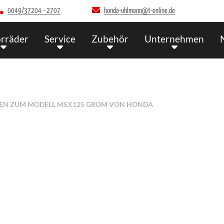
0049/37204 - 2707
honda-uhlmann@t-online.de
rräder
Service
Zubehör
Unternehmen
TEN ZUM MODELL MSX125 GROM VON HONDA