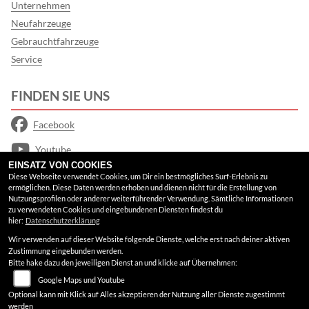
Unternehmen
Neufahrzeuge
Gebrauchtfahrzeuge
Service
FINDEN SIE UNS
Facebook
Youtube
EINSATZ VON COOKIES
Google Maps
Diese Webseite verwendet Cookies, um Dir ein bestmögliches Surf-Erlebnis zu
ermöglichen. Diese Daten werden erhoben und dienen nicht für die Erstellung von
Nutzungsprofilen oder anderer weiterführender Verwendung. Sämtliche Informationen
RECHTLICHES
zu verwendeten Cookies und eingebundenen Diensten findest du
hier:
Datenschutzerklärung
Wir verwenden auf dieser Website folgende Dienste, welche erst nach deiner aktiven
AGB
Zustimmung eingebunden werden.
Bitte hake dazu den jeweiligen Dienst an und klicke auf Übernehmen:
Impressum
Google Maps und Youtube
Datenschutz
Optional kann mit Klick auf Alles akzeptieren der Nutzung aller Dienste zugestimmt
werden