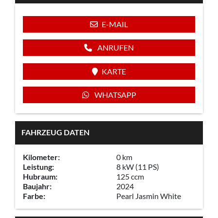
E-MAIL
ANRUFEN
KARTE
WHATSAPP
FAHRZEUG DATEN
Kilometer:
0 km
Leistung:
8 kW (11 PS)
Hubraum:
125 ccm
Baujahr:
2024
Farbe:
Pearl Jasmin White