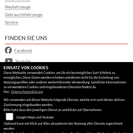
Neufahrzeuge
Gebrauchtfahrzeuge
Service
FINDEN SIE UNS
Facebook
Youtube
EINSATZ VON COOKIES
Google Maps
Diese Webseite verwendet Cookies, um Dir ein bestmögliches Surf-Erlebnis zu
ermöglichen. Diese Daten werden erhoben und dienen nicht für die Erstellung von
Nutzungsprofilen oder anderer weiterführender Verwendung. Sämtliche Informationen
RECHTLICHES
zu verwendeten Cookies und eingebundenen Diensten findest du
hier:
Datenschutzerklärung
Wir verwenden auf dieser Website folgende Dienste, welche erst nach deiner aktiven
AGB
Zustimmung eingebunden werden.
Bitte hake dazu den jeweiligen Dienst an und klicke auf Übernehmen:
Impressum
Google Maps und Youtube
Datenschutz
Optional kann mit Klick auf Alles akzeptieren der Nutzung aller Dienste zugestimmt
werden