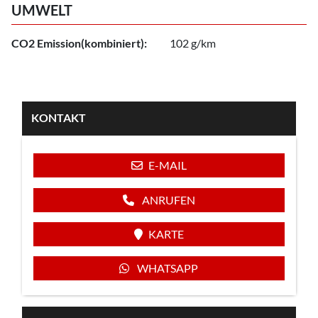
UMWELT
CO2 Emission(kombiniert):
102 g/km
KONTAKT
E-MAIL
ANRUFEN
KARTE
WHATSAPP