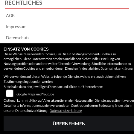
RECHTLICHES
AGB
Impressum
Datenschutz
Disclaimer
EINSATZ VON COOKIES
Diese Webseite verwendet Cookies, um Dir ein bestmögliches Surf-Erlebnis zu
ermöglichen. Diese Daten werden erhoben und dienen nicht für die Erstellung von
Barrierefreiheit
Nutzungsprofilen oder anderer weiterführender Verwendung. Sämtliche Informationen zu
verwendeten Cookies und eingebundenen Diensten findest du hier:
Datenschutzerklärung
Wir verwenden auf dieser Website folgende Dienste, welche erst nach deiner aktiven
Zustimmung eingebunden werden.
Bitte hake dazu den jeweiligen Dienst an und klicke auf Übernehmen:
Google Maps und Youtube
Optional kann mit Klick auf Alles akzeptieren der Nutzung aller Dienste zugestimmt werde
Detailierte Informationen zu den verwendeten Cookies und deren Bedeutung findest du in
unserer Datenschutzerklärung:
Datenschutzerklärung
ÜBERNEHMEN